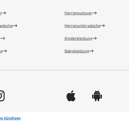
n
Herrenpullover
wäsche
Herrenunterwäsche
n
Kinderkleidung
e
Babykleidung
gram
appleinc
android
bo kündigen