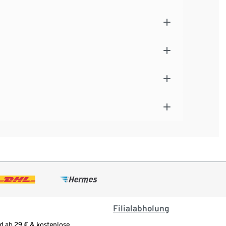
Filialabholung
d ab 29 € & kostenlose