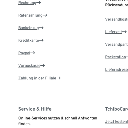
Rechnung
Rücksendung
Ratenzahlung
Versandkost
Bankeinzug
Lieferzeit
Kreditkarte
Versandpart
Paypal
Packstation
Vorauskasse
Lieferadress
Zahlung in der Filiale
Service & Hilfe
TchiboCar
Online-Services nutzen & schnell Antworten
Jetzt kostenl
finden.