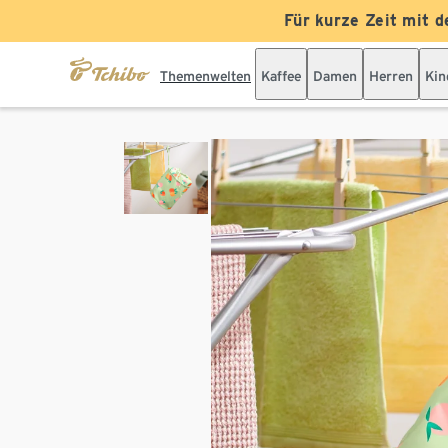
Für kurze Zeit mit d
Themenwelten
Kaffee
Damen
Herren
Kin