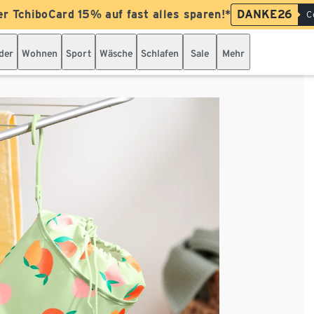
er TchiboCard 15% auf fast alles sparen!*
DANKE26
C
der
Wohnen
Sport
Wäsche
Schlafen
Sale
Mehr