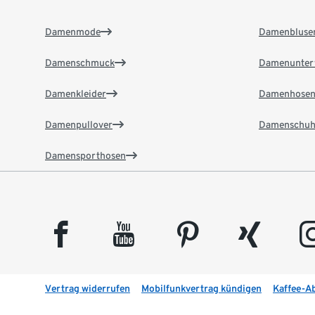
Damenmode
Damenbluse
Damenschmuck
Damenunter
Damenkleider
Damenhose
Damenpullover
Damenschuh
Damensporthosen
facebook
youtube
pinterest
xing
insta
Vertrag widerrufen
Mobilfunkvertrag kündigen
Kaffee-A