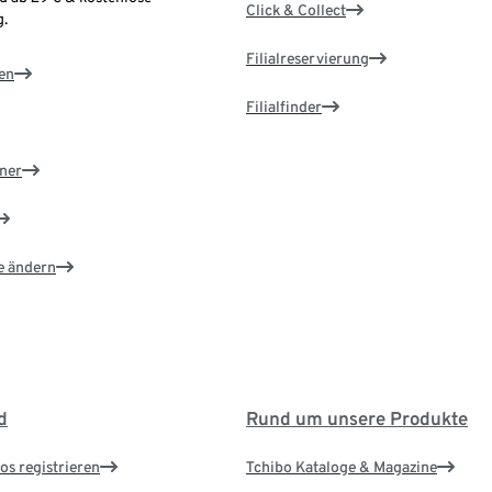
Click & Collect
.
Filialreservierung
en
Filialfinder
ner
e ändern
d
Rund um unsere Produkte
os registrieren
Tchibo Kataloge & Magazine