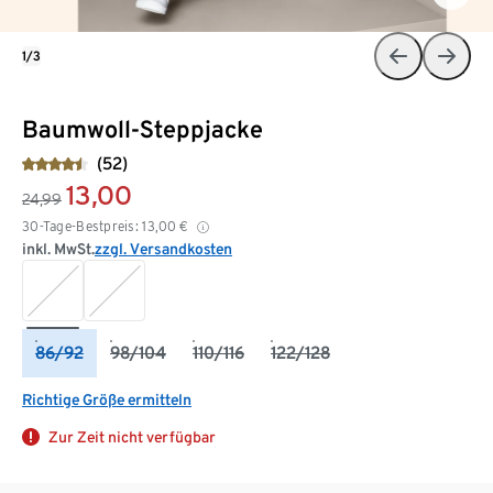
1/3
Baumwoll-Steppjacke
(52)
13,00
24,99
30-Tage-Bestpreis:
13,00
€
inkl. MwSt.
zzgl. Versandkosten
86/92
98/104
110/116
122/128
Richtige Größe ermitteln
Zur Zeit nicht verfügbar