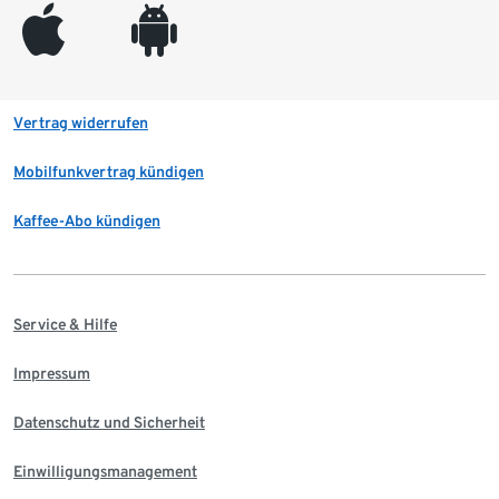
appleinc
android
Vertrag widerrufen
Mobilfunkvertrag kündigen
Kaffee-Abo kündigen
Service & Hilfe
Impressum
Datenschutz und Sicherheit
Einwilligungsmanagement