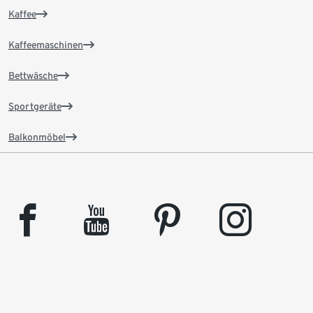
Kaffee
Kaffeemaschinen
Bettwäsche
Sportgeräte
Balkonmöbel
facebook
youtube
pinterest
instagram