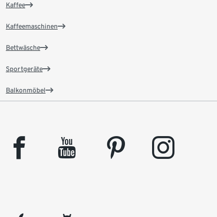
Kaffee
Kaffeemaschinen
Bettwäsche
Sportgeräte
Balkonmöbel
facebook
youtube
pinterest
instagram