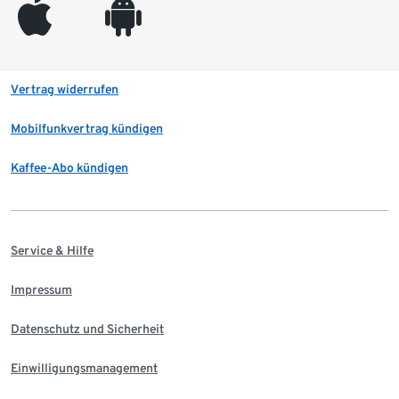
appleinc
android
Vertrag widerrufen
Mobilfunkvertrag kündigen
Kaffee-Abo kündigen
Service & Hilfe
Impressum
Datenschutz und Sicherheit
Einwilligungsmanagement