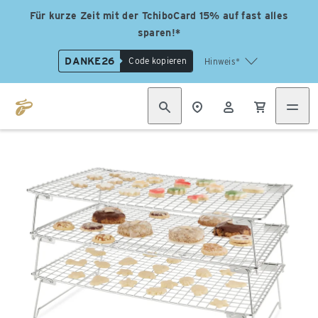
Für kurze Zeit mit der TchiboCard 15% auf fast alles
sparen!*
DANKE26
Code kopieren
Hinweis*