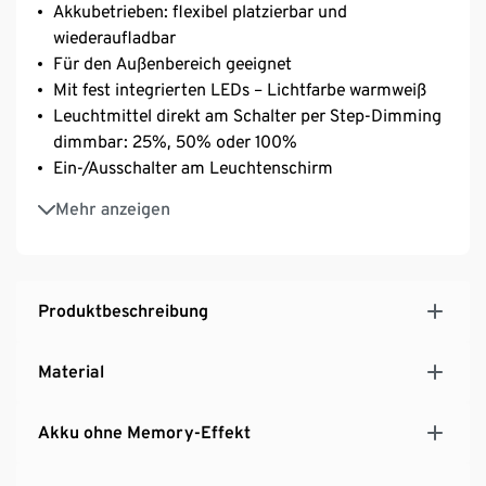
Akkubetrieben: flexibel platzierbar und
wiederaufladbar
Für den Außenbereich geeignet
Mit fest integrierten LEDs – Lichtfarbe warmweiß
Leuchtmittel direkt am Schalter per Step-Dimming
dimmbar: 25%, 50% oder 100%
Ein-/Ausschalter am Leuchtenschirm
Mit extralangem 5-m-Ladekabel zum einfachen
Mehr anzeigen
Aufladen des Akkus
Auch im DirectDrive zu verwenden – leuchtet auch
während des Ladevorgangs, mit
Ladekontrolleuchte
Produktbeschreibung
Inkl. Lithium-Ionen-Akku für eine lange
Lebensdauer
Material
Akku ohne Memory-Effekt