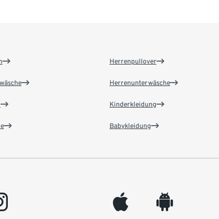
n
Herrenpullover
wäsche
Herrenunterwäsche
n
Kinderkleidung
e
Babykleidung
gram
appleinc
android