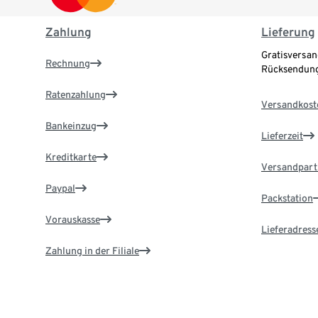
Zahlung
Lieferung
Gratisversan
Rechnung
Rücksendung
Ratenzahlung
Versandkost
Bankeinzug
Lieferzeit
Kreditkarte
Versandpart
Paypal
Packstation
Vorauskasse
Lieferadress
Zahlung in der Filiale