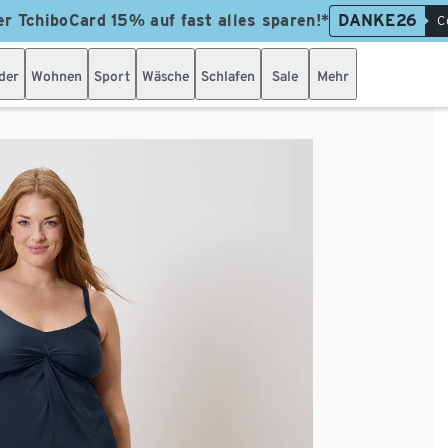
er TchiboCard 15% auf fast alles sparen!*
DANKE26
C
der
Wohnen
Sport
Wäsche
Schlafen
Sale
Mehr