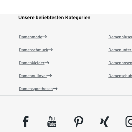
Unsere beliebtesten Kategorien
Damenmode
Damenbluse
Damenschmuck
Damenunter
Damenkleider
Damenhose
Damenpullover
Damenschuh
Damensporthosen
facebook
youtube
pinterest
xing
insta