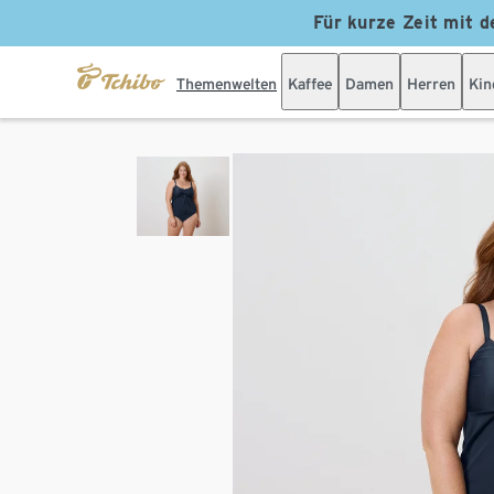
Für kurze Zeit mit d
Themenwelten
Kaffee
Damen
Herren
Kin