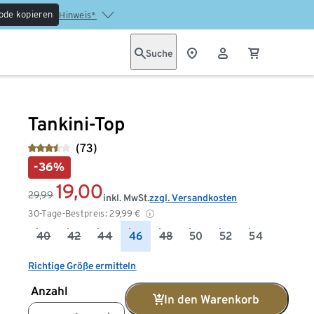
ode kopieren
Hinweis*
Suche
Tankini-Top
(73)
-36%
19,00
29,99
inkl. MwSt.
zzgl. Versandkosten
30-Tage-Bestpreis:
29,99
€
40
42
44
46
48
50
52
54
Richtige Größe ermitteln
Anzahl
In den Warenkorb