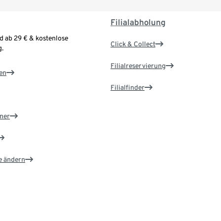
Filialabholung
d ab 29 € & kostenlose
Click & Collect
.
Filialreservierung
en
Filialfinder
ner
e ändern