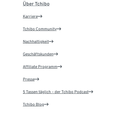
Über Tchibo
Karriere
Tchibo Community
Nachhaltigkeit
Geschäftskunden
Affiliate Programm
Presse
5 Tassen täglich – der Tchibo Podcast
Tchibo Blog