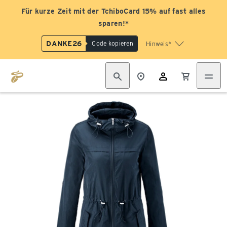
Für kurze Zeit mit der TchiboCard 15% auf fast alles
sparen!*
DANKE26
Code kopieren
Hinweis*