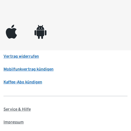
appleinc
android
Vertrag widerrufen
Mobilfunkvertrag kündigen
Kaffee-Abo kündigen
Service & Hilfe
Impressum