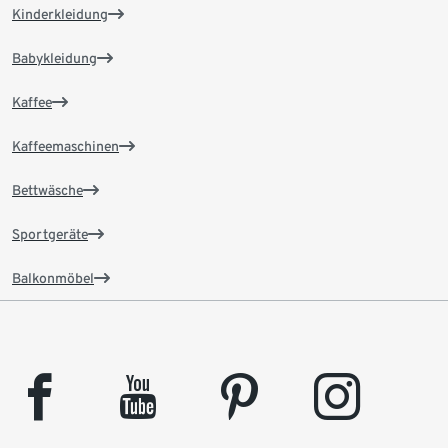
Kinderkleidung
Babykleidung
Kaffee
Kaffeemaschinen
Bettwäsche
Sportgeräte
Balkonmöbel
facebook
youtube
pinterest
instagram