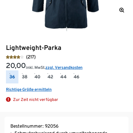
Lightweight-Parka
(217)
20,00
inkl. MwSt.
zzgl. Versandkosten
36
38
40
42
44
46
Richtige Größe ermitteln
Zur Zeit nicht verfügbar
Bestellnummer: 92056