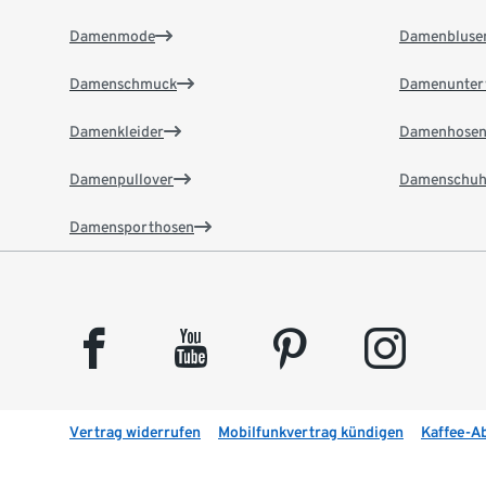
Damenmode
Damenbluse
Damenschmuck
Damenunter
Damenkleider
Damenhose
Damenpullover
Damenschuh
Damensporthosen
facebook
youtube
pinterest
instagram
Vertrag widerrufen
Mobilfunkvertrag kündigen
Kaffee-A