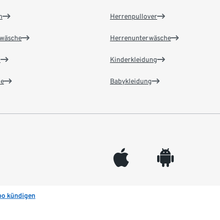
n
Herrenpullover
wäsche
Herrenunterwäsche
n
Kinderkleidung
e
Babykleidung
appleinc
android
bo kündigen