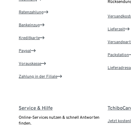
Rücksendung
Ratenzahlung
Versandkost
Bankeinzug
Lieferzeit
Kreditkarte
Versandpart
Paypal
Packstation
Vorauskasse
Lieferadress
Zahlung in der Filiale
Service & Hilfe
TchiboCar
Online-Services nutzen & schnell Antworten
Jetzt kostenl
finden.