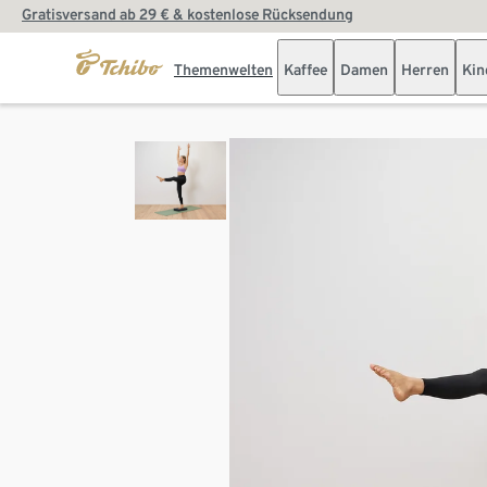
Gratisversand ab 29 € & kostenlose Rücksendung
Themenwelten
Kaffee
Damen
Herren
Kin