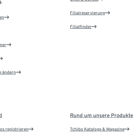
.
Filialreservierung
en
Filialfinder
ner
e ändern
d
Rund um unsere Produkte
os registrieren
Tchibo Kataloge & Magazine