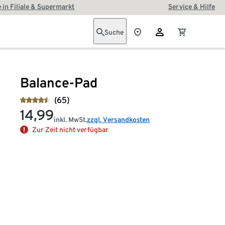
 in Filiale & Supermarkt
Service & Hilfe
Suche
Balance-Pad
(65)
14,99
inkl. MwSt.
zzgl. Versandkosten
Zur Zeit nicht verfügbar