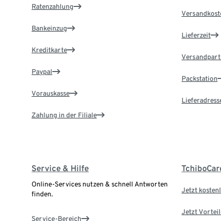
Ratenzahlung
Versandkost
Bankeinzug
Lieferzeit
Kreditkarte
Versandpart
Paypal
Packstation
Vorauskasse
Lieferadress
Zahlung in der Filiale
Service & Hilfe
TchiboCar
Online-Services nutzen & schnell Antworten
Jetzt kostenl
finden.
Jetzt Vortei
Service-Bereich