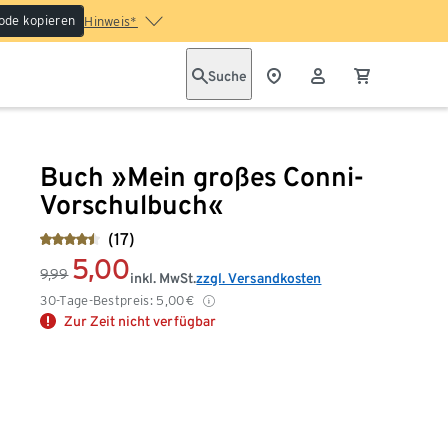
ode kopieren
Hinweis*
Suche
Buch »Mein großes Conni-
Vorschulbuch«
(17)
5,00
9,99
inkl. MwSt.
zzgl. Versandkosten
30-Tage-Bestpreis:
5,00
€
Zur Zeit nicht verfügbar