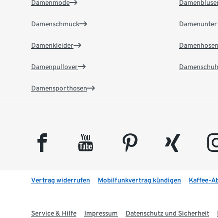
Damenmode
Damenbluse
Damenschmuck
Damenunter
Damenkleider
Damenhose
Damenpullover
Damenschuh
Damensporthosen
facebook
youtube
pinterest
xing
insta
Vertrag widerrufen
Mobilfunkvertrag kündigen
Kaffee-A
Service & Hilfe
Impressum
Datenschutz und Sicherheit