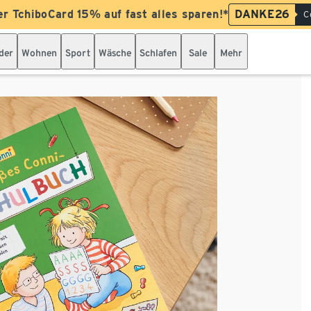
er TchiboCard 15% auf fast alles sparen!*
DANKE26
C
der
Wohnen
Sport
Wäsche
Schlafen
Sale
Mehr