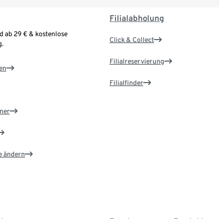
Filialabholung
d ab 29 € & kostenlose
Click & Collect
.
Filialreservierung
en
Filialfinder
ner
e ändern