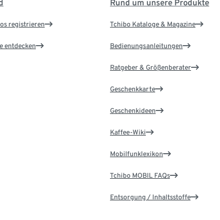
d
Rund um unsere Produkte
os registrieren
Tchibo Kataloge & Magazine
le entdecken
Bedienungsanleitungen
Ratgeber & Größenberater
Geschenkkarte
Geschenkideen
Kaffee-Wiki
Mobilfunklexikon
Tchibo MOBIL FAQs
Entsorgung / Inhaltsstoffe