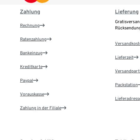
Zahlung
Lieferung
Gratisversan
Rechnung
Rücksendung
Ratenzahlung
Versandkost
Bankeinzug
Lieferzeit
Kreditkarte
Versandpart
Paypal
Packstation
Vorauskasse
Lieferadress
Zahlung in der Filiale