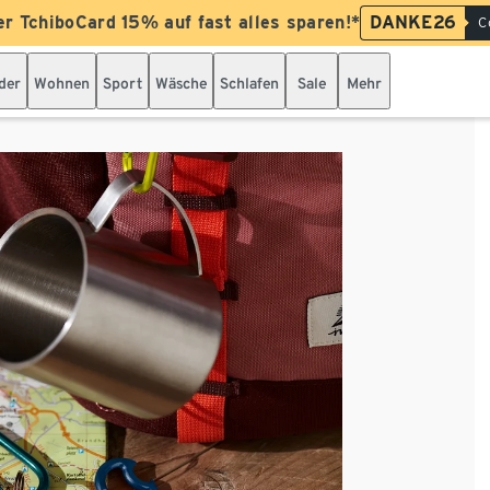
er TchiboCard 15% auf fast alles sparen!*
DANKE26
C
der
Wohnen
Sport
Wäsche
Schlafen
Sale
Mehr