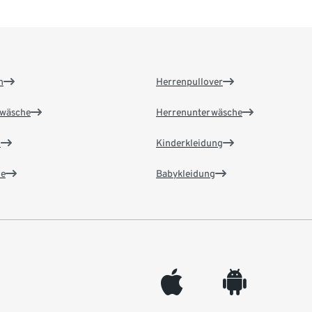
n
Herrenpullover
wäsche
Herrenunterwäsche
n
Kinderkleidung
e
Babykleidung
appleinc
android