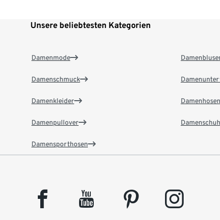
Unsere beliebtesten Kategorien
Damenmode
Damenbluse
Damenschmuck
Damenunter
Damenkleider
Damenhose
Damenpullover
Damenschuh
Damensporthosen
facebook
youtube
pinterest
instagram