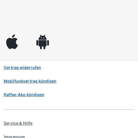
appleinc
android
Vertrag widerrufen
Mobilfunkvertrag kündigen
Kaffee-Abo kündigen
Service & Hilfe
Impressum