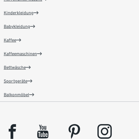
Kinderkleidung
Babykleidung
Kaffee
Kaffeemaschinen
Bettwäsche
Sportgeräte
Balkonmöbel
facebook
youtube
pinterest
instagram