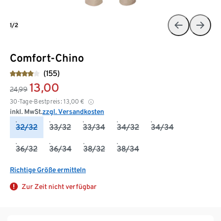
1/2
Comfort-Chino
(155)
13,00
24,99
30-Tage-Bestpreis:
13,00
€
inkl. MwSt.
zzgl. Versandkosten
32/32
33/32
33/34
34/32
34/34
36/32
36/34
38/32
38/34
Richtige Größe ermitteln
Zur Zeit nicht verfügbar