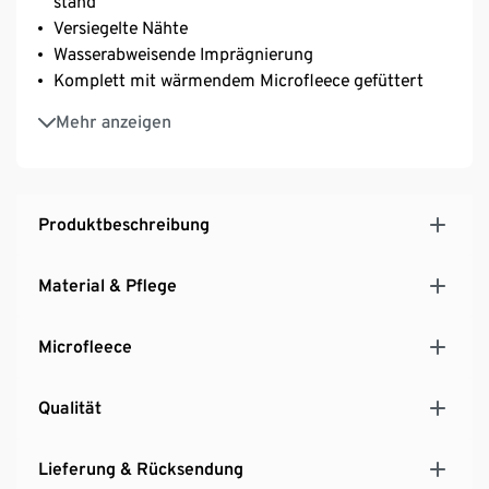
stand
Versiegelte Nähte
Wasserabweisende Imprägnierung
Komplett mit wärmendem Microfleece gefüttert
Dekorative Reflektor-Elemente
Mehr anzeigen
Elastische Beinabschlüsse mit Fußsteg für
perfekten Sitz
Seitliche Druckknöpfe zur Weitenregulierung
Längenverstellbare, elastische Y-Träger
Produktbeschreibung
Beschreibbares Namensschild
Material & Pflege
Microfleece
Qualität
Lieferung & Rücksendung