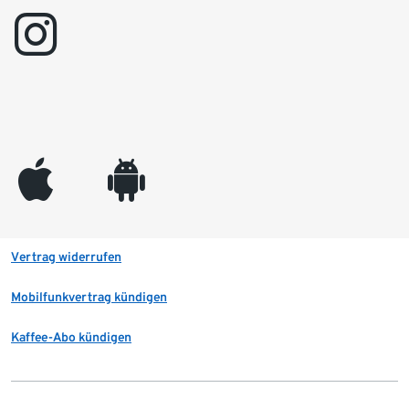
instagram
appleinc
android
Vertrag widerrufen
Mobilfunkvertrag kündigen
Kaffee-Abo kündigen