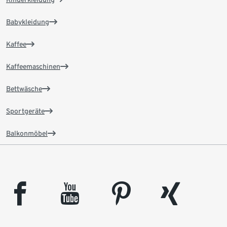
Babykleidung
Kaffee
Kaffeemaschinen
Bettwäsche
Sportgeräte
Balkonmöbel
facebook
youtube
pinterest
xing