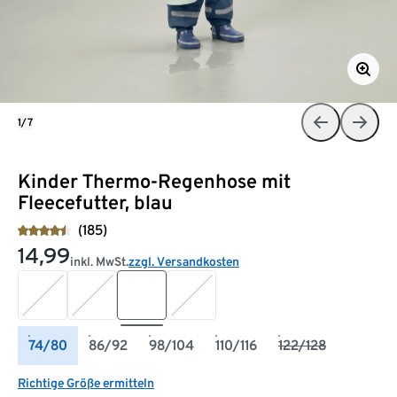
1/7
Kinder Thermo-Regenhose mit
Fleecefutter, blau
(185)
14,99
inkl. MwSt.
zzgl. Versandkosten
74/80
86/92
98/104
110/116
122/128
Richtige Größe ermitteln