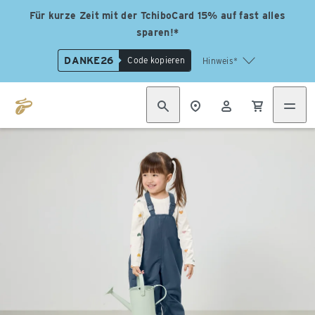
Für kurze Zeit mit der TchiboCard 15% auf fast alles
sparen!*
DANKE26
Code kopieren
Hinweis*