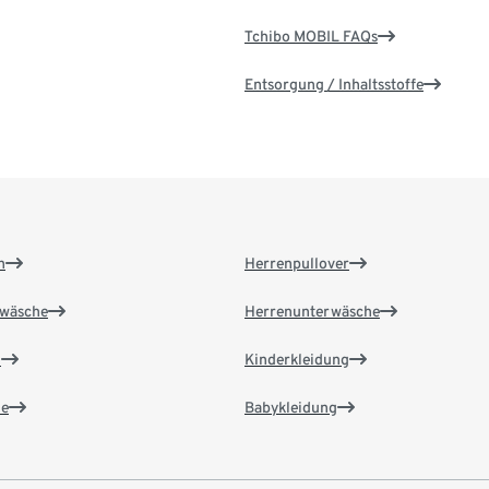
Tchibo MOBIL FAQs
Entsorgung / Inhaltsstoffe
n
Herrenpullover
wäsche
Herrenunterwäsche
n
Kinderkleidung
e
Babykleidung