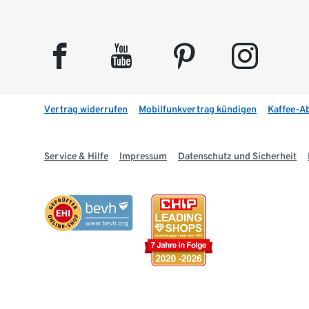
facebook
youtube
pinterest
instagram
Vertrag widerrufen
Mobilfunkvertrag kündigen
Kaffee-A
Service & Hilfe
Impressum
Datenschutz und Sicherheit