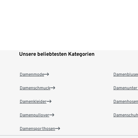
Unsere beliebtesten Kategorien
Damenmode
Damenbluse
Damenschmuck
Damenunter
Damenkleider
Damenhose
Damenpullover
Damenschuh
Damensporthosen