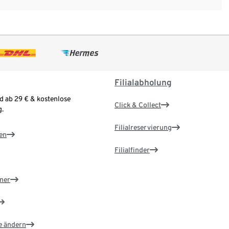
Filialabholung
d ab 29 € & kostenlose
Click & Collect
.
Filialreservierung
en
Filialfinder
ner
e ändern