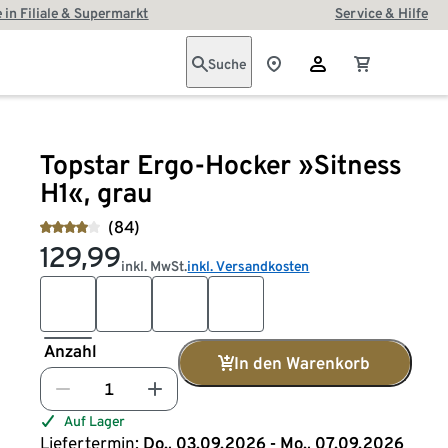
 in Filiale & Supermarkt
Service & Hilfe
Suche
Topstar Ergo-Hocker »Sitness
H1«, grau
(84)
129,99
inkl. MwSt.
inkl. Versandkosten
Anzahl
In den Warenkorb
Auf Lager
Liefertermin:
Do., 03.09.2026 - Mo., 07.09.2026