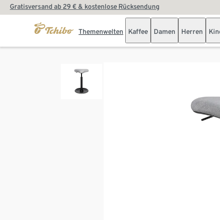
Gratisversand ab 29 € & kostenlose Rücksendung
Themenwelten
Kaffee
Damen
Herren
Kin