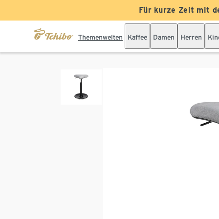
Für kurze Zeit mit d
Themenwelten
Kaffee
Damen
Herren
Kin