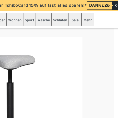
er TchiboCard 15% auf fast alles sparen!*
DANKE26
C
der
Wohnen
Sport
Wäsche
Schlafen
Sale
Mehr