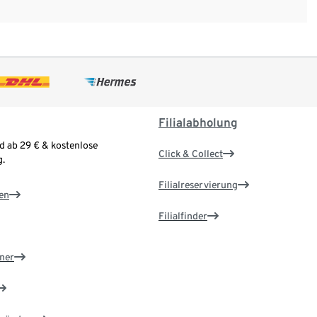
Filialabholung
d ab 29 € & kostenlose
Click & Collect
.
Filialreservierung
en
Filialfinder
ner