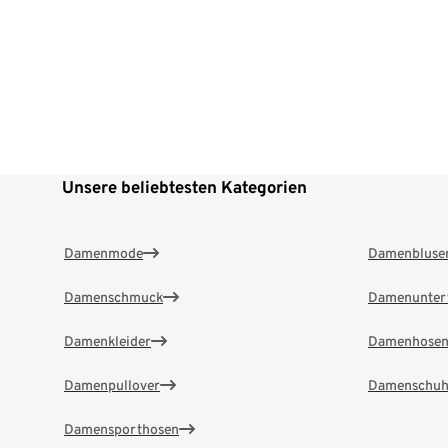
Unsere beliebtesten Kategorien
Damenmode
Damenbluse
Damenschmuck
Damenunter
Damenkleider
Damenhose
Damenpullover
Damenschuh
Damensporthosen