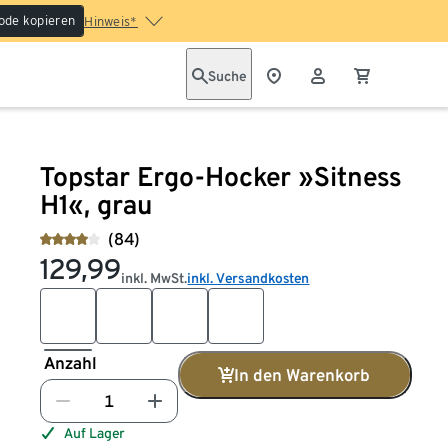
ode kopieren
Hinweis*
Suche
Topstar Ergo-Hocker »Sitness
H1«, grau
(84)
129,99
inkl. MwSt.
inkl. Versandkosten
Anzahl
In den Warenkorb
Auf Lager