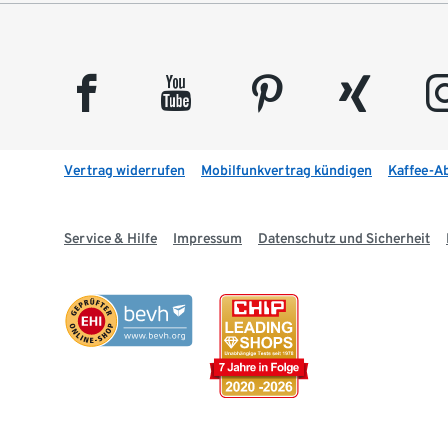
facebook
youtube
pinterest
xing
insta
Vertrag widerrufen
Mobilfunkvertrag kündigen
Kaffee-A
Service & Hilfe
Impressum
Datenschutz und Sicherheit