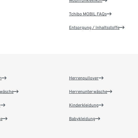
Mobilfunklexikon
Tchibo MOBIL FAQs
Entsorgung / Inhaltsstoffe
n
Herrenpullover
wäsche
Herrenunterwäsche
n
Kinderkleidung
e
Babykleidung