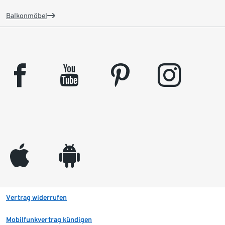
Balkonmöbel
facebook
youtube
pinterest
instagram
appleinc
android
Vertrag widerrufen
Mobilfunkvertrag kündigen