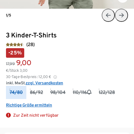
1/5
3 Kinder-T-Shirts
(28)
-25%
9,00
17,99
€/Stück
3,00
30-Tage-Bestpreis:
12,00
€
inkl. MwSt.
zzgl. Versandkosten
74/80
86/92
98/104
110/116
122/128
Richtige Größe ermitteln
Zur Zeit nicht verfügbar