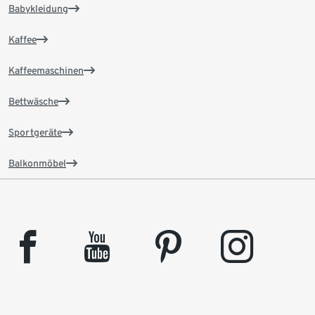
Babykleidung
Kaffee
Kaffeemaschinen
Bettwäsche
Sportgeräte
Balkonmöbel
facebook
youtube
pinterest
instagram