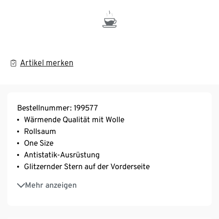
Artikel merken
Bestellnummer: 199577
Wärmende Qualität mit Wolle
Rollsaum
One Size
Antistatik-Ausrüstung
Glitzernder Stern auf der Vorderseite
Mit Elasthan: formbeständig, perfekter Sitz, hoher
Mehr anzeigen
Tragekomfort
Diese Mütze beinhaltet 6% RWS-zertifizierte Wolle,
zertifiziert durch CU 809415