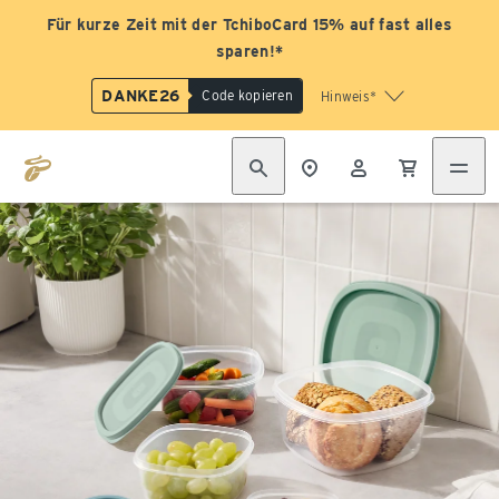
Für kurze Zeit mit der TchiboCard 15% auf fast alles
sparen!*
DANKE26
Code kopieren
Hinweis*