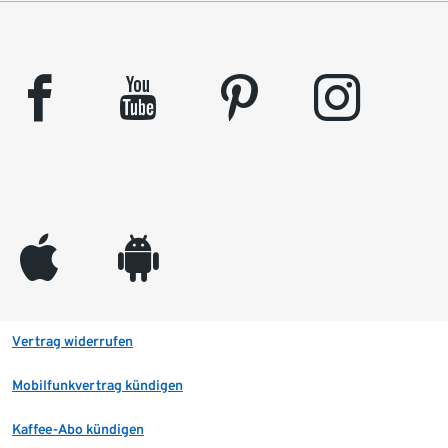
facebook
youtube
pinterest
instagram
appleinc
android
Vertrag widerrufen
Mobilfunkvertrag kündigen
Kaffee-Abo kündigen