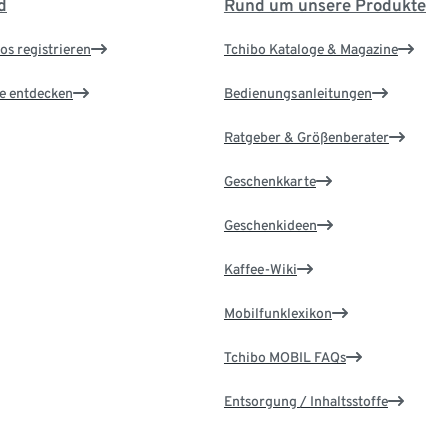
d
Rund um unsere Produkte
os registrieren
Tchibo Kataloge & Magazine
le entdecken
Bedienungsanleitungen
Ratgeber & Größenberater
Geschenkkarte
Geschenkideen
Kaffee-Wiki
Mobilfunklexikon
Tchibo MOBIL FAQs
Entsorgung / Inhaltsstoffe