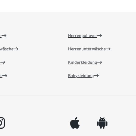
n
Herrenpullover
wäsche
Herrenunterwäsche
n
Kinderkleidung
e
Babykleidung
gram
appleinc
android