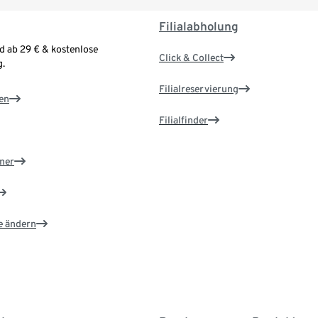
Filialabholung
d ab 29 € & kostenlose
Click & Collect
.
Filialreservierung
en
Filialfinder
ner
e ändern