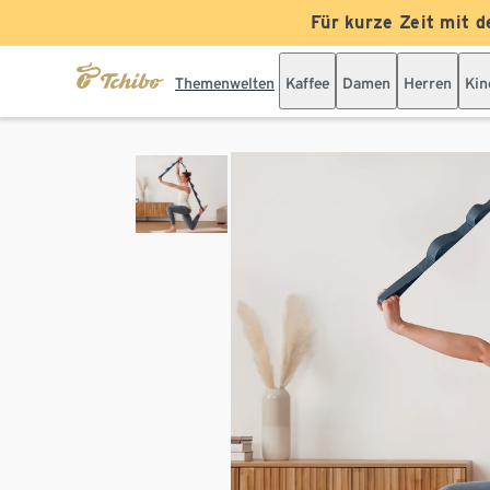
Für kurze Zeit mit d
Themenwelten
Kaffee
Damen
Herren
Kin