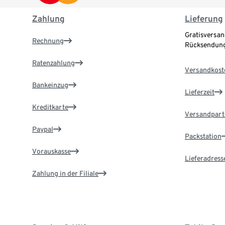
Zahlung
Lieferung
Gratisversan
Rechnung
Rücksendung
Ratenzahlung
Versandkost
Bankeinzug
Lieferzeit
Kreditkarte
Versandpart
Paypal
Packstation
Vorauskasse
Lieferadress
Zahlung in der Filiale