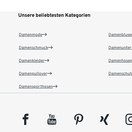
Unsere beliebtesten Kategorien
Damenmode
Damenbluse
Damenschmuck
Damenunter
Damenkleider
Damenhose
Damenpullover
Damenschuh
Damensporthosen
facebook
youtube
pinterest
xing
insta