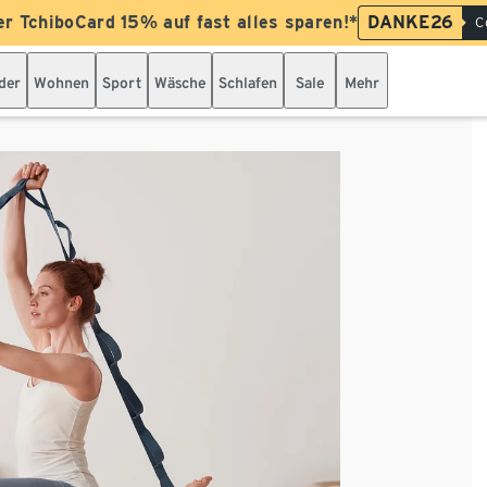
er TchiboCard 15% auf fast alles sparen!*
DANKE26
C
der
Wohnen
Sport
Wäsche
Schlafen
Sale
Mehr