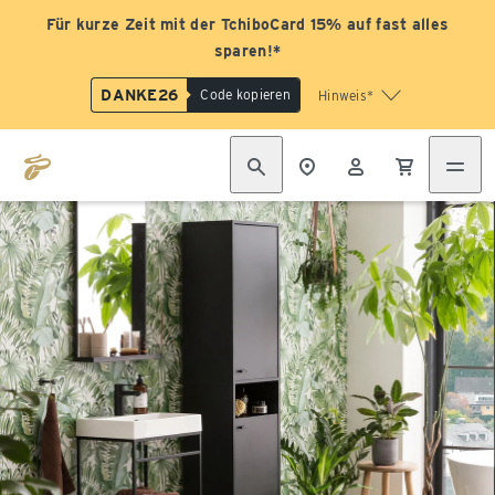
Für kurze Zeit mit der TchiboCard 15% auf fast alles
sparen!*
DANKE26
Code kopieren
Hinweis*