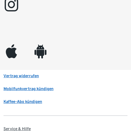
instagram
appleinc
android
Vertrag widerrufen
Mobilfunkvertrag kündigen
Kaffee-Abo kündigen
Service & Hilfe