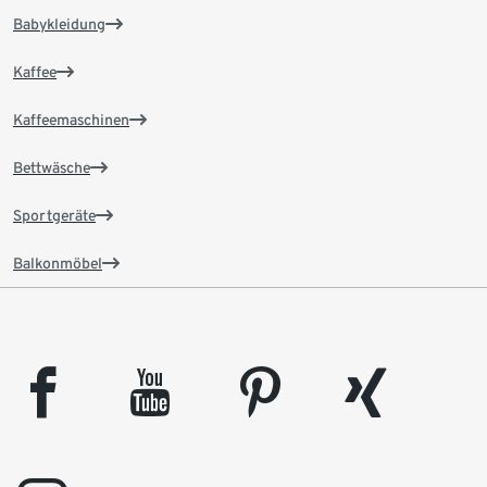
Babykleidung
Kaffee
Kaffeemaschinen
Bettwäsche
Sportgeräte
Balkonmöbel
facebook
youtube
pinterest
xing