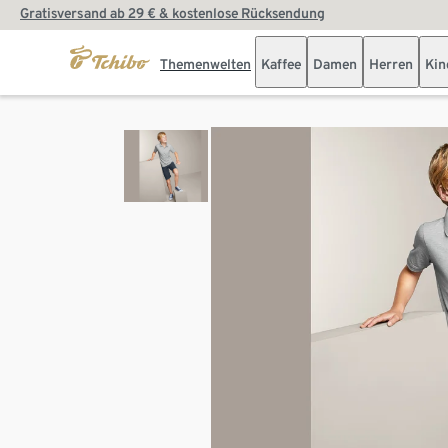
Gratisversand ab 29 € & kostenlose Rücksendung
Themenwelten
Kaffee
Damen
Herren
Kin