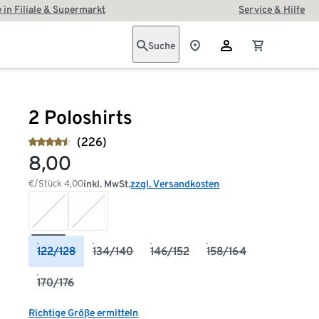
 in Filiale & Supermarkt
Service & Hilfe
Suche
2 Poloshirts
(226)
8,00
€/Stück
4,00
inkl. MwSt.
zzgl. Versandkosten
122/128
134/140
146/152
158/164
170/176
Richtige Größe ermitteln