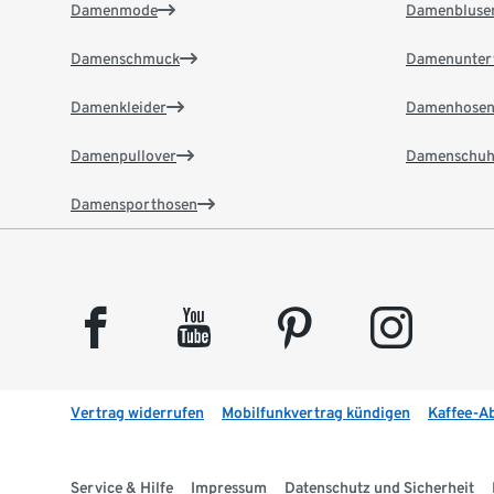
Damenmode
Damenbluse
Damenschmuck
Damenunter
Damenkleider
Damenhose
Damenpullover
Damenschuh
Damensporthosen
facebook
youtube
pinterest
instagram
Vertrag widerrufen
Mobilfunkvertrag kündigen
Kaffee-A
Service & Hilfe
Impressum
Datenschutz und Sicherheit