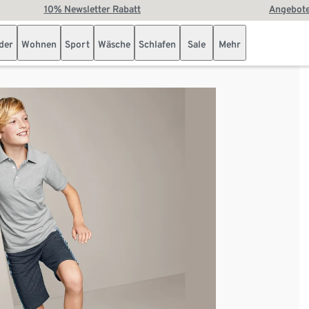
10% Newsletter Rabatt
Angebote
der
Wohnen
Sport
Wäsche
Schlafen
Sale
Mehr