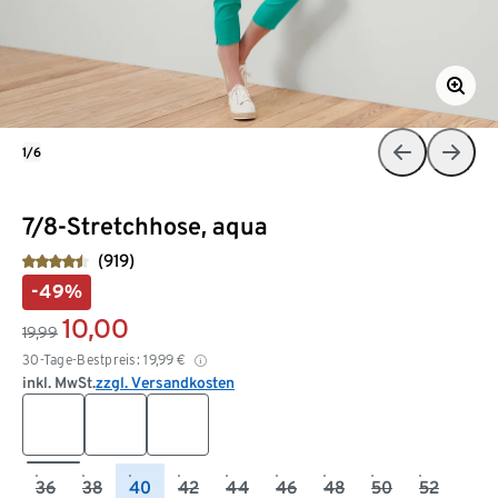
1/6
7/8-Stretchhose, aqua
(919)
-49%
10,00
19,99
30-Tage-Bestpreis:
19,99
€
inkl. MwSt.
zzgl. Versandkosten
36
38
40
42
44
46
48
50
52