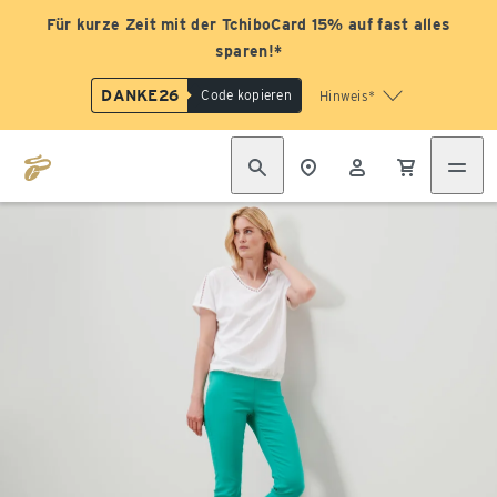
Für kurze Zeit mit der TchiboCard 15% auf fast alles
sparen!*
DANKE26
Code kopieren
Hinweis*