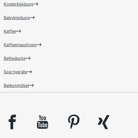
Kinderkleidung
Babykleidung
Kaffee
Kaffeemaschinen
Bettwäsche
Sportgeräte
Balkonmöbel
facebook
youtube
pinterest
xing