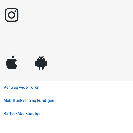
instagram
appleinc
android
Vertrag widerrufen
Mobilfunkvertrag kündigen
Kaffee-Abo kündigen