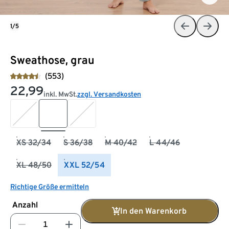
1/5
Sweathose, grau
(553)
22,99
inkl. MwSt.
zzgl. Versandkosten
XS 32/34
S 36/38
M 40/42
L 44/46
XL 48/50
XXL 52/54
Richtige Größe ermitteln
Anzahl
In den Warenkorb