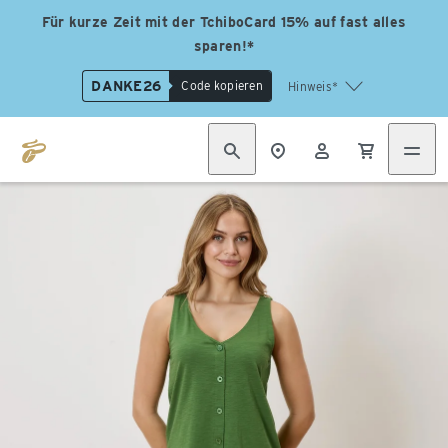
Für kurze Zeit mit der TchiboCard 15% auf fast alles
sparen!*
DANKE26
Code kopieren
Hinweis*