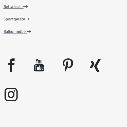
Bettwäsche
Sportgeräte
Balkonmöbel
facebook
youtube
pinterest
xing
instagram