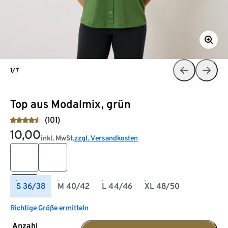
1/7
Top aus Modalmix, grün
(101)
10,00
inkl. MwSt.
zzgl. Versandkosten
S 36/38
M 40/42
L 44/46
XL 48/50
Richtige Größe ermitteln
Anzahl