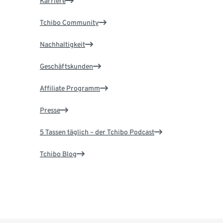
Karriere
Tchibo Community
Nachhaltigkeit
Geschäftskunden
Affiliate Programm
Presse
5 Tassen täglich – der Tchibo Podcast
Tchibo Blog