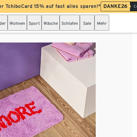
er TchiboCard 15% auf fast alles sparen!*
DANKE26
C
der
Wohnen
Sport
Wäsche
Schlafen
Sale
Mehr