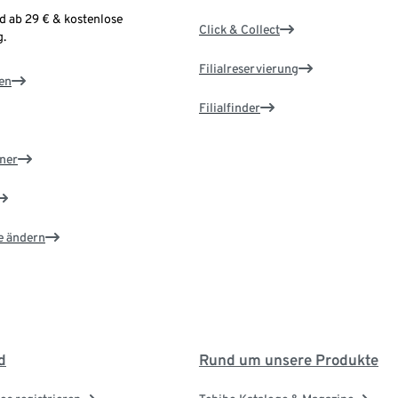
d ab 29 € & kostenlose
Click & Collect
.
Filialreservierung
en
Filialfinder
ner
e ändern
d
Rund um unsere Produkte