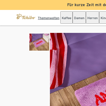
Für kurze Zeit mit d
Themenwelten
Kaffee
Damen
Herren
Kin