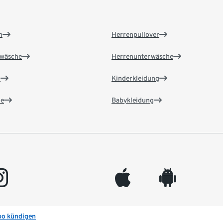
n
Herrenpullover
wäsche
Herrenunterwäsche
n
Kinderkleidung
e
Babykleidung
gram
appleinc
android
bo kündigen