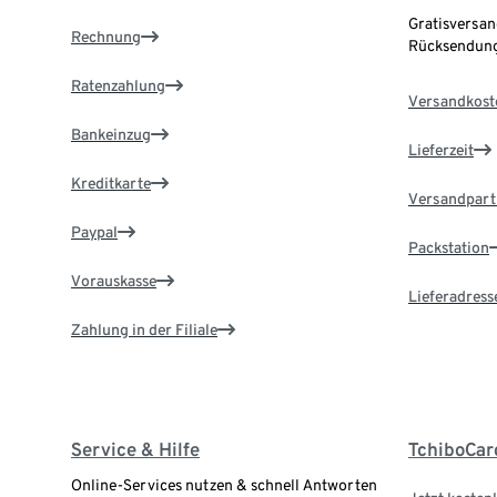
Gratisversan
Rechnung
Rücksendung
Ratenzahlung
Versandkost
Bankeinzug
Lieferzeit
Kreditkarte
Versandpart
Paypal
Packstation
Vorauskasse
Lieferadress
Zahlung in der Filiale
Service & Hilfe
TchiboCar
Online-Services nutzen & schnell Antworten