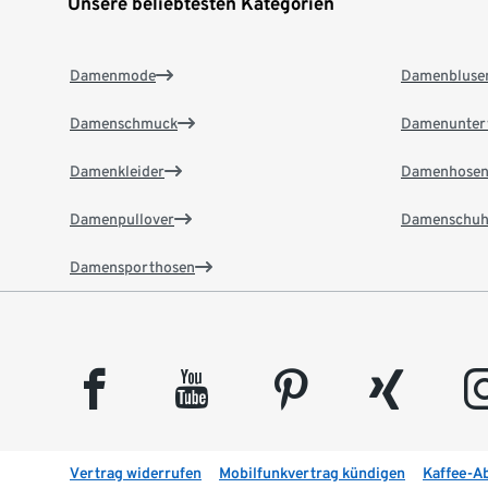
Unsere beliebtesten Kategorien
Damenmode
Damenbluse
Damenschmuck
Damenunter
Damenkleider
Damenhose
Damenpullover
Damenschuh
Damensporthosen
facebook
youtube
pinterest
xing
insta
Vertrag widerrufen
Mobilfunkvertrag kündigen
Kaffee-A