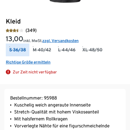
Kleid
(349)
13,00
inkl. MwSt.
zzgl. Versandkosten
S 36/38
M 40/42
L 44/46
XL 48/50
Richtige Größe ermitteln
Zur Zeit nicht verfügbar
Bestellnummer: 95988
Kuschelig weich angeraute Innenseite
Stretch-Qualität mit hohem Viskoseanteil
Mit halsfernem Rollkragen
Vorverlegte Nähte für eine figurschmeichelnde