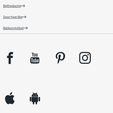
Bettwäsche
Sportgeräte
Balkonmöbel
facebook
youtube
pinterest
instagram
appleinc
android