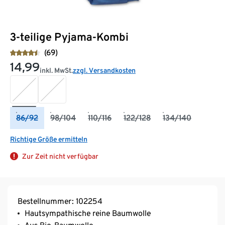
3-teilige Pyjama-Kombi
(69)
14,99
inkl. MwSt.
zzgl. Versandkosten
86/92
98/104
110/116
122/128
134/140
Richtige Größe ermitteln
Zur Zeit nicht verfügbar
Bestellnummer: 102254
Hautsympathische reine Baumwolle