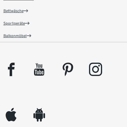
Bettwäsche
Sportgeräte
Balkonmöbel
facebook
youtube
pinterest
instagram
appleinc
android