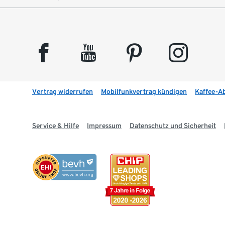
facebook
youtube
pinterest
instagram
Vertrag widerrufen
Mobilfunkvertrag kündigen
Kaffee-A
Service & Hilfe
Impressum
Datenschutz und Sicherheit