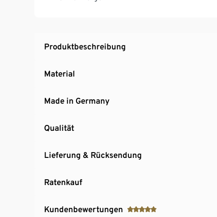
Stauraums
Geräuschloses Schließen der Schubladen dur
Hochwertige Verarbeitung mit strapazierfäh
besonders langelebig
Produktbeschreibung
Griffe und Untergestell aus Eichen-Massivhol
MADE IN GERMANY
Material
Made in Germany
Qualität
Lieferung & Rücksendung
Ratenkauf
Kundenbewertungen