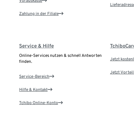
Vorauskasse
Lieferadress
Zahlung in der Filiale
Service & Hilfe
TchiboCar
Online-Services nutzen & schnell Antworten
Jetzt kostenl
finden.
Jetzt Vortei
Service-Bereich
Hilfe & Kontakt
Tchibo Online-Konto