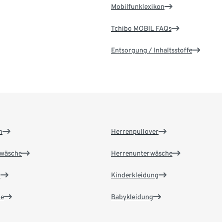
Mobilfunklexikon
Tchibo MOBIL FAQs
Entsorgung / Inhaltsstoffe
n
Herrenpullover
wäsche
Herrenunterwäsche
n
Kinderkleidung
e
Babykleidung