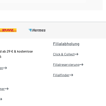
Filialabholung
d ab 29 € & kostenlose
Click & Collect
.
Filialreservierung
en
Filialfinder
ner