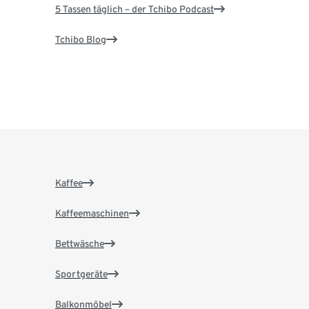
5 Tassen täglich – der Tchibo Podcast
Tchibo Blog
Kaffee
Kaffeemaschinen
Bettwäsche
Sportgeräte
Balkonmöbel