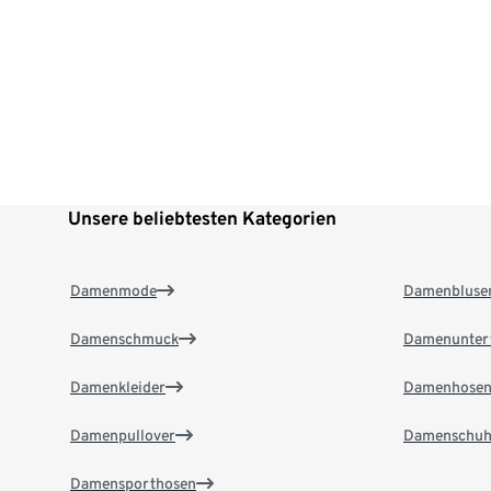
Unsere beliebtesten Kategorien
Damenmode
Damenbluse
Damenschmuck
Damenunter
Damenkleider
Damenhose
Damenpullover
Damenschuh
Damensporthosen