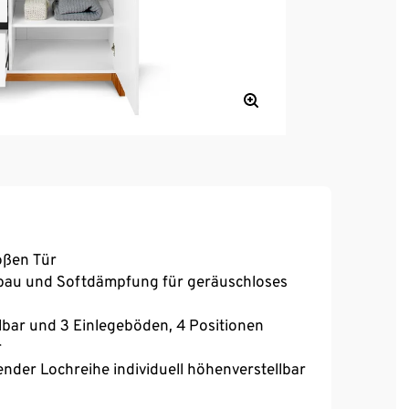
oßen Tür
inbau und Softdämpfung für geräuschloses
hlbar und 3 Einlegeböden, 4 Positionen
r
nder Lochreihe individuell höhenverstellbar
xtrahohen Wänden für maximale Nutzung des