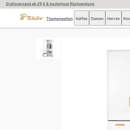
Gratisversand ab 29 € & kostenlose Rücksendung
Themenwelten
Kaffee
Damen
Herren
Kin