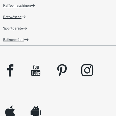
Kaffeemaschinen
Bettwäsche
Sportgeräte
Balkonmöbel
facebook
youtube
pinterest
instagram
appleinc
android