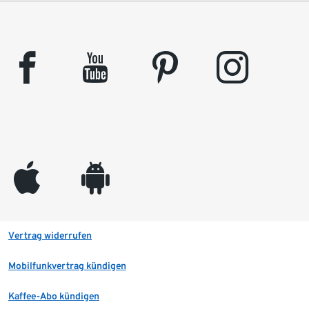
facebook
youtube
pinterest
instagram
appleinc
android
Vertrag widerrufen
Mobilfunkvertrag kündigen
Kaffee-Abo kündigen