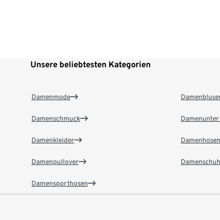
Unsere beliebtesten Kategorien
Damenmode
Damenbluse
Damenschmuck
Damenunter
Damenkleider
Damenhose
Damenpullover
Damenschuh
Damensporthosen