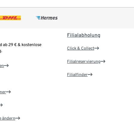
Filialabholung
d ab 29 € & kostenlose
Click & Collect
.
Filialreservierung
en
Filialfinder
ner
e ändern