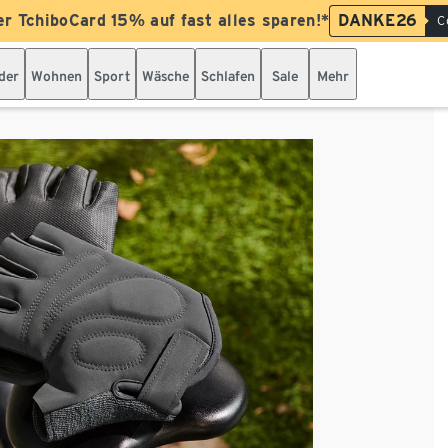
er TchiboCard 15% auf fast alles sparen!*
DANKE26
C
der
Wohnen
Sport
Wäsche
Schlafen
Sale
Mehr