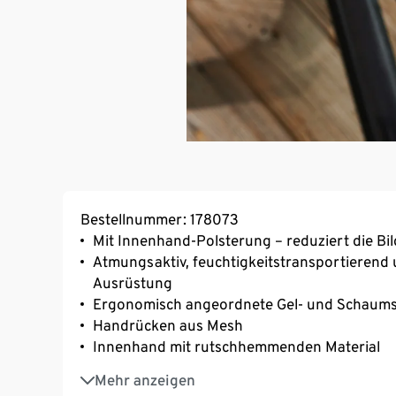
Bestellnummer: 178073
Mit Innenhand-Polsterung – reduziert die Bi
Atmungsaktiv, feuchtigkeitstransportierend 
Ausrüstung
Ergonomisch angeordnete Gel- und Schaumst
Handrücken aus Mesh
Innenhand mit rutschhemmenden Material
Klettverschluss zur Weitenregulierung
Mehr anzeigen
Mit Elasthan: formbeständig, perfekter Sitz