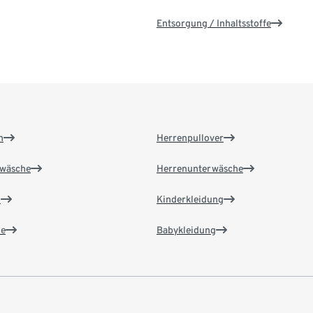
Entsorgung / Inhaltsstoffe
n
Herrenpullover
wäsche
Herrenunterwäsche
n
Kinderkleidung
e
Babykleidung