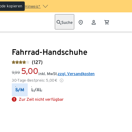
ode kopieren
Hinweis*
Suche
Fahrrad-Handschuhe
(127)
5,00
9,99
inkl. MwSt.
zzgl. Versandkosten
30-Tage-Bestpreis:
5,00
€
S/M
L/XL
Zur Zeit nicht verfügbar