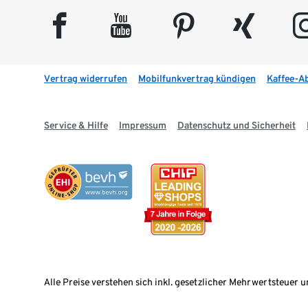
facebook
youtube
pinterest
xing
insta
Vertrag widerrufen
Mobilfunkvertrag kündigen
Kaffee-A
Service & Hilfe
Impressum
Datenschutz und Sicherheit
Alle Preise verstehen sich inkl. gesetzlicher Mehrwertsteuer u