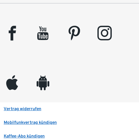
facebook
youtube
pinterest
instagram
appleinc
android
Vertrag widerrufen
Mobilfunkvertrag kündigen
Kaffee-Abo kündigen