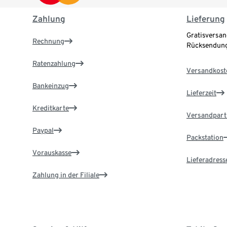
Zahlung
Lieferung
Gratisversan
Rechnung
Rücksendung
Ratenzahlung
Versandkost
Bankeinzug
Lieferzeit
Kreditkarte
Versandpart
Paypal
Packstation
Vorauskasse
Lieferadress
Zahlung in der Filiale