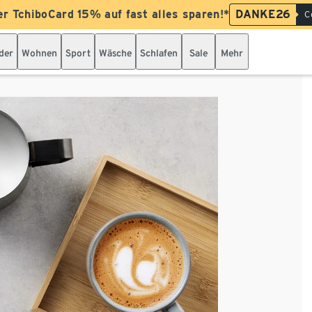
er TchiboCard 15% auf fast alles sparen!*
DANKE26
C
der
Wohnen
Sport
Wäsche
Schlafen
Sale
Mehr