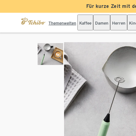
Für kurze Zeit mit d
Themenwelten
Kaffee
Damen
Herren
Kin