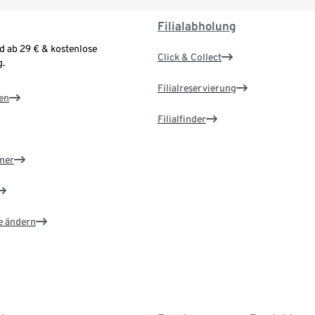
Filialabholung
d ab 29 € & kostenlose
Click & Collect
.
Filialreservierung
en
Filialfinder
ner
e ändern