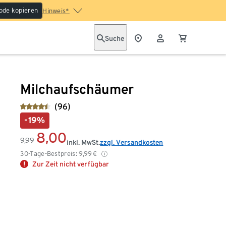
ode kopieren
Hinweis*
Suche
Milchaufschäumer
(96)
-19%
8,00
9,99
inkl. MwSt.
zzgl. Versandkosten
30-Tage-Bestpreis:
9,99
€
Zur Zeit nicht verfügbar