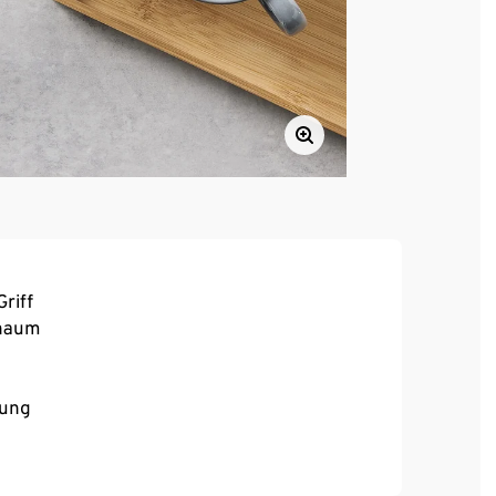
riff
chaum
rung