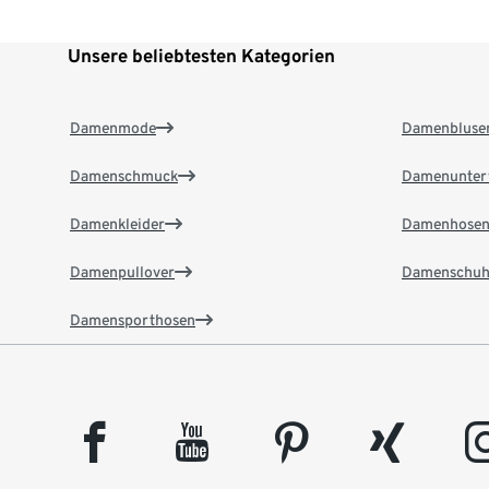
Unsere beliebtesten Kategorien
Damenmode
Damenbluse
Damenschmuck
Damenunter
Damenkleider
Damenhose
Damenpullover
Damenschuh
Damensporthosen
facebook
youtube
pinterest
xing
insta