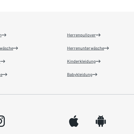
n
Herrenpullover
wäsche
Herrenunterwäsche
n
Kinderkleidung
e
Babykleidung
gram
appleinc
android