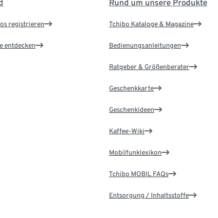
d
Rund um unsere Produkte
os registrieren
Tchibo Kataloge & Magazine
le entdecken
Bedienungsanleitungen
Ratgeber & Größenberater
Geschenkkarte
Geschenkideen
Kaffee-Wiki
Mobilfunklexikon
Tchibo MOBIL FAQs
Entsorgung / Inhaltsstoffe