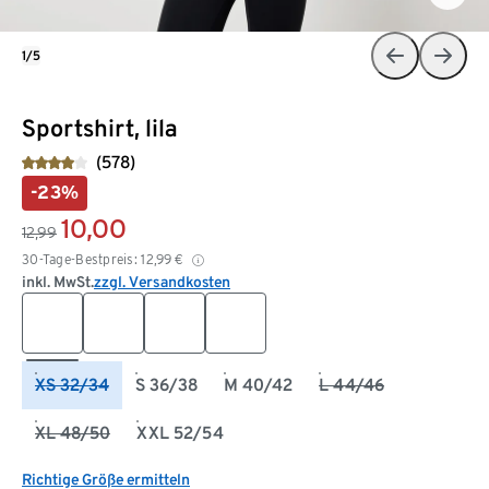
1/5
Sportshirt, lila
(578)
-23%
10,00
12,99
30-Tage-Bestpreis:
12,99
€
inkl. MwSt.
zzgl. Versandkosten
XS 32/34
S 36/38
M 40/42
L 44/46
XL 48/50
XXL 52/54
Richtige Größe ermitteln