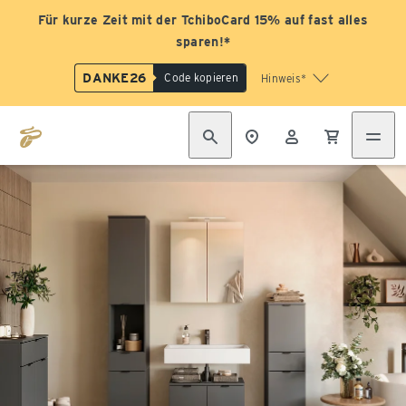
Für kurze Zeit mit der TchiboCard 15% auf fast alles
sparen!*
DANKE26
Code kopieren
Hinweis*