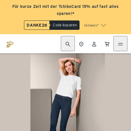
Für kurze Zeit mit der TchiboCard 15% auf fast alles
sparen!*
DANKE26
Code kopieren
Hinweis*