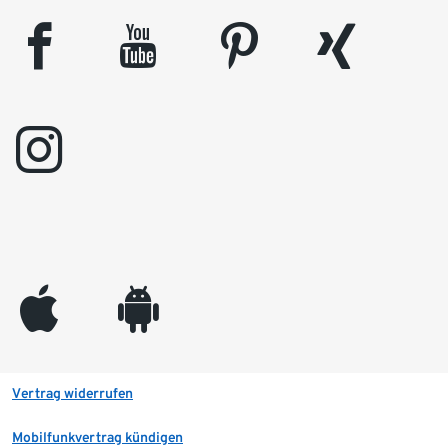
facebook
youtube
pinterest
xing
instagram
appleinc
android
Vertrag widerrufen
Mobilfunkvertrag kündigen