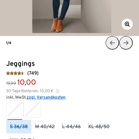
1/4
Jeggings
(749)
10,00
19,99
30-Tage-Bestpreis:
10,00
€
inkl. MwSt.
zzgl. Versandkosten
S 36/38
M 40/42
L 44/46
XL 48/50