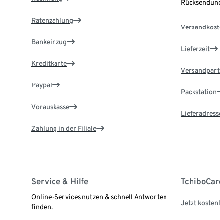
Rücksendung
Ratenzahlung
Versandkost
Bankeinzug
Lieferzeit
Kreditkarte
Versandpart
Paypal
Packstation
Vorauskasse
Lieferadress
Zahlung in der Filiale
Service & Hilfe
TchiboCar
Online-Services nutzen & schnell Antworten
Jetzt kostenl
finden.