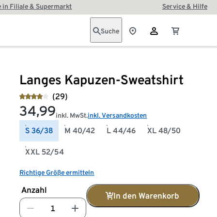
 in Filiale & Supermarkt
Service & Hilfe
Suche
Langes Kapuzen-Sweatshirt
(29)
34,99
inkl. MwSt.
inkl. Versandkosten
S 36/38
M 40/42
L 44/46
XL 48/50
XXL 52/54
Richtige Größe ermitteln
Anzahl
In den Warenkorb