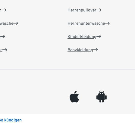
n
Herrenpullover
wäsche
Herrenunterwäsche
n
Kinderkleidung
e
Babykleidung
appleinc
android
bo kündigen