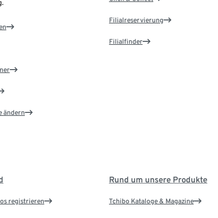
.
Filialreservierung
en
Filialfinder
ner
e ändern
d
Rund um unsere Produkte
os registrieren
Tchibo Kataloge & Magazine