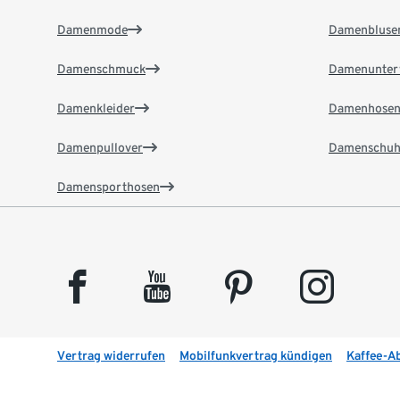
Damenmode
Damenbluse
Damenschmuck
Damenunter
Damenkleider
Damenhose
Damenpullover
Damenschuh
Damensporthosen
facebook
youtube
pinterest
instagram
Vertrag widerrufen
Mobilfunkvertrag kündigen
Kaffee-A