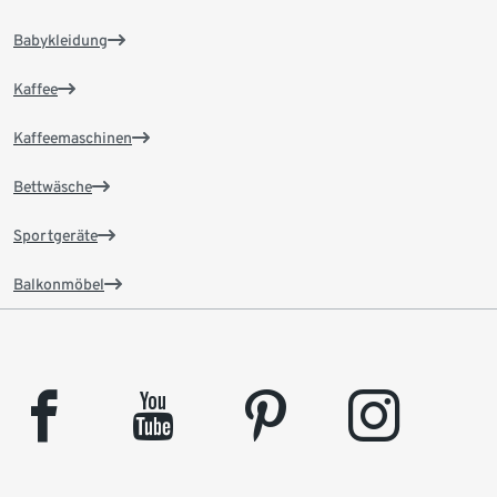
Babykleidung
Kaffee
Kaffeemaschinen
Bettwäsche
Sportgeräte
Balkonmöbel
facebook
youtube
pinterest
instagram