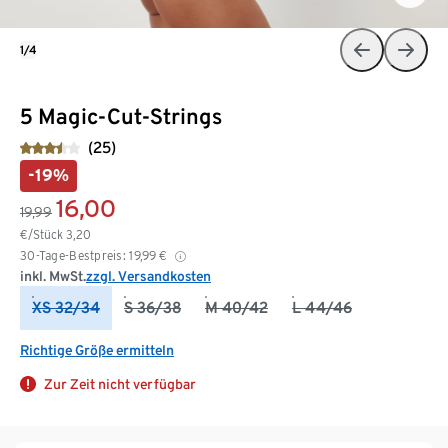
1/4
5 Magic-Cut-Strings
(25)
-19%
16,00
19,99
€/Stück
3,20
30-Tage-Bestpreis:
19,99
€
inkl. MwSt.
zzgl. Versandkosten
XS 32/34
S 36/38
M 40/42
L 44/46
Richtige Größe ermitteln
Zur Zeit nicht verfügbar