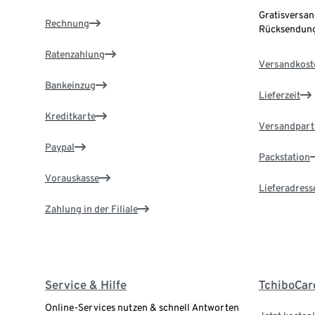
Gratisversan
Rechnung
Rücksendung
Ratenzahlung
Versandkost
Bankeinzug
Lieferzeit
Kreditkarte
Versandpart
Paypal
Packstation
Vorauskasse
Lieferadress
Zahlung in der Filiale
Service & Hilfe
TchiboCar
Online-Services nutzen & schnell Antworten