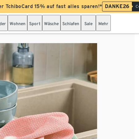
er TchiboCard 15% auf fast alles sparen!*
DANKE26
C
der
Wohnen
Sport
Wäsche
Schlafen
Sale
Mehr