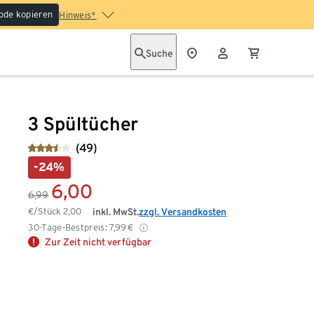
ode kopieren
Hinweis*
Suche
3 Spültücher
(49)
-24%
6,00
6,99
€/Stück
2,00
inkl. MwSt.
zzgl. Versandkosten
30-Tage-Bestpreis:
7,99
€
Zur Zeit nicht verfügbar