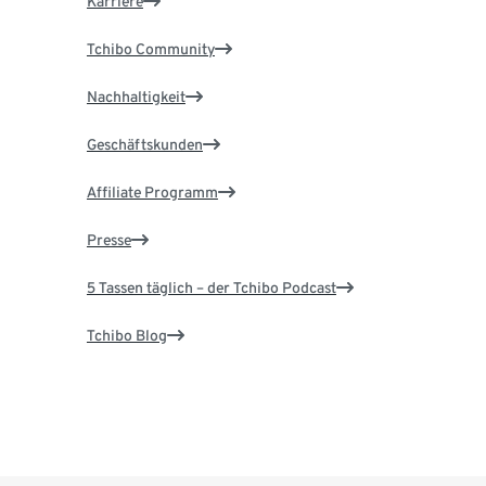
Karriere
Tchibo Community
Nachhaltigkeit
Geschäftskunden
Affiliate Programm
Presse
5 Tassen täglich – der Tchibo Podcast
Tchibo Blog