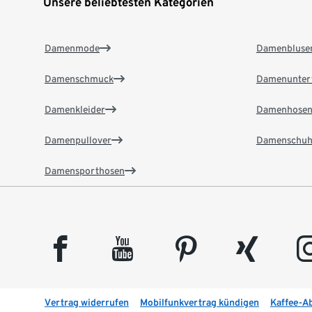
Unsere beliebtesten Kategorien
Damenmode
Damenbluse
Damenschmuck
Damenunter
Damenkleider
Damenhose
Damenpullover
Damenschuh
Damensporthosen
facebook
youtube
pinterest
xing
insta
Vertrag widerrufen
Mobilfunkvertrag kündigen
Kaffee-A