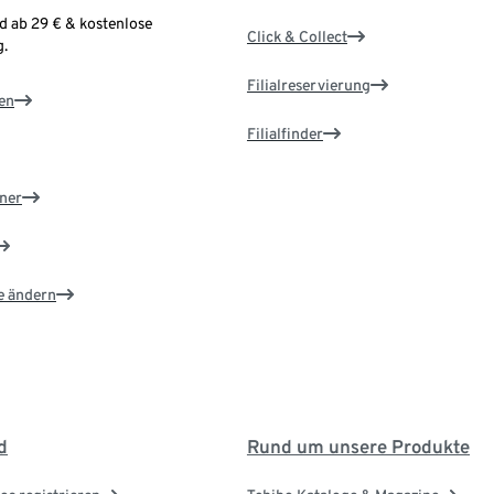
d ab 29 € & kostenlose
Click & Collect
.
Filialreservierung
en
Filialfinder
ner
e ändern
d
Rund um unsere Produkte