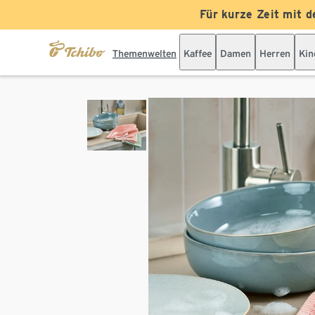
Für kurze Zeit mit d
Themenwelten
Kaffee
Damen
Herren
Kin