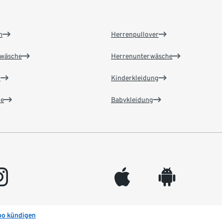
n
Herrenpullover
wäsche
Herrenunterwäsche
n
Kinderkleidung
e
Babykleidung
gram
appleinc
android
bo kündigen