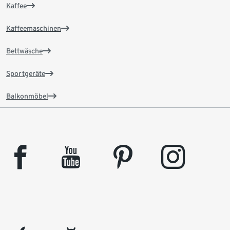
Kaffee
Kaffeemaschinen
Bettwäsche
Sportgeräte
Balkonmöbel
facebook
youtube
pinterest
instagram