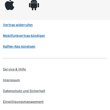
appleinc
android
Vertrag widerrufen
Mobilfunkvertrag kündigen
Kaffee-Abo kündigen
Service & Hilfe
Impressum
Datenschutz und Sicherheit
Einwilligungsmanagement