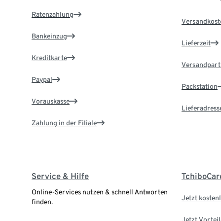
Ratenzahlung
Versandkost
Bankeinzug
Lieferzeit
Kreditkarte
Versandpart
Paypal
Packstation
Vorauskasse
Lieferadress
Zahlung in der Filiale
Service & Hilfe
TchiboCar
Online-Services nutzen & schnell Antworten
Jetzt kostenl
finden.
Jetzt Vortei