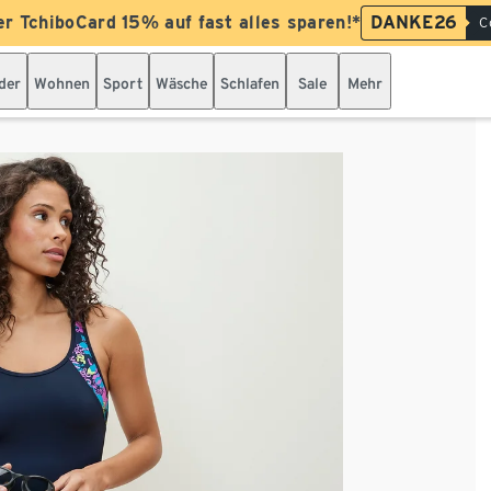
er TchiboCard 15% auf fast alles sparen!*
DANKE26
C
der
Wohnen
Sport
Wäsche
Schlafen
Sale
Mehr