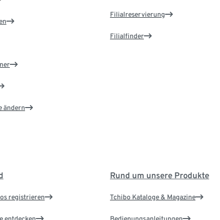
Filialreservierung
en
Filialfinder
ner
e ändern
d
Rund um unsere Produkte
os registrieren
Tchibo Kataloge & Magazine
le entdecken
Bedienungsanleitungen