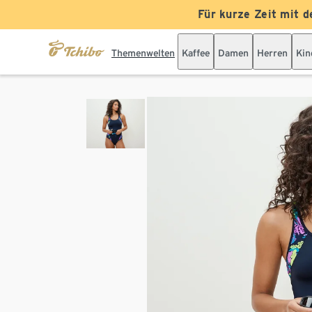
Für kurze Zeit mit d
Themenwelten
Kaffee
Damen
Herren
Kin