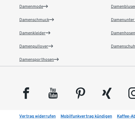
Damenmode
Damenbluse
Damenschmuck
Damenunter
Damenkleider
Damenhose
Damenpullover
Damenschuh
Damensporthosen
facebook
youtube
pinterest
xing
insta
Vertrag widerrufen
Mobilfunkvertrag kündigen
Kaffee-A