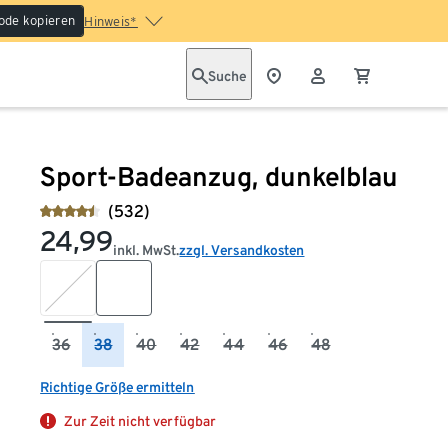
ode kopieren
Hinweis*
Suche
Sport-Badeanzug, dunkelblau
(532)
24,99
inkl. MwSt.
zzgl. Versandkosten
36
38
40
42
44
46
48
Richtige Größe ermitteln
Zur Zeit nicht verfügbar