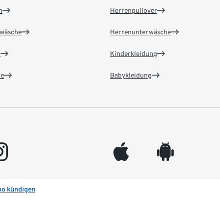
n
Herrenpullover
wäsche
Herrenunterwäsche
n
Kinderkleidung
e
Babykleidung
gram
appleinc
android
bo kündigen