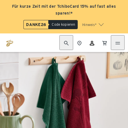
Für kurze Zeit mit der TchiboCard 15% auf fast alles
sparen!*
DANKE26
Code kopieren
Hinweis*