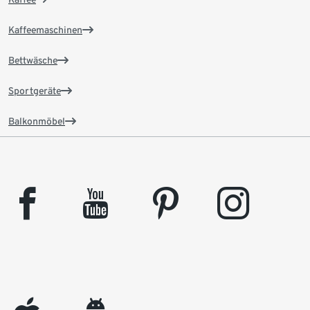
Kaffeemaschinen
Bettwäsche
Sportgeräte
Balkonmöbel
facebook
youtube
pinterest
instagram