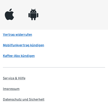
appleinc
android
Vertrag widerrufen
Mobilfunkvertrag kündigen
Kaffee-Abo kündigen
Service & Hilfe
Impressum
Datenschutz und Sicherheit