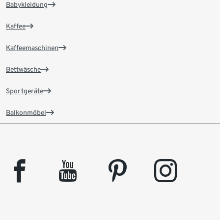
Babykleidung
Kaffee
Kaffeemaschinen
Bettwäsche
Sportgeräte
Balkonmöbel
facebook
youtube
pinterest
instagram