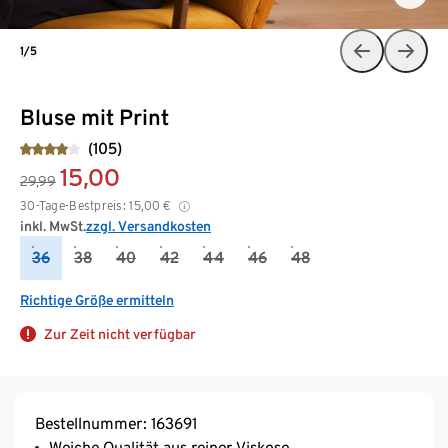
1/5
Bluse mit Print
(105)
15,00
29,99
30-Tage-Bestpreis:
15,00
€
inkl. MwSt.
zzgl. Versandkosten
36
38
40
42
44
46
48
Richtige Größe ermitteln
Zur Zeit nicht verfügbar
Bestellnummer: 163691
Weiche Qualität aus reiner Viskose