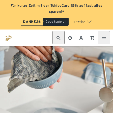
Für kurze Zeit mit der TchiboCard 15% auf fast alles
sparen!*
DANKE26
Code kopieren
Hinweis*