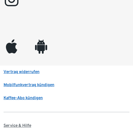
appleinc
android
Vertrag widerrufen
Mobilfunkvertrag kündigen
Kaffee-Abo kündigen
Service & Hilfe