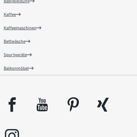
Babykleidung
Kaffee
Kaffeemaschinen
Bettwäsche
Sportgeräte
Balkonmöbel
facebook
youtube
pinterest
xing
instagram