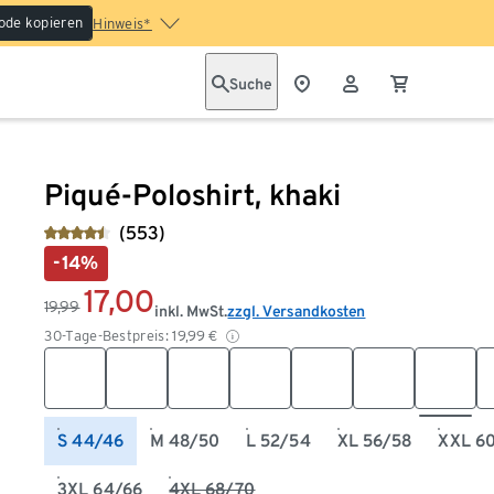
ode kopieren
Hinweis*
Suche
Piqué-Poloshirt, khaki
(553)
-14%
17,00
19,99
inkl. MwSt.
zzgl. Versandkosten
30-Tage-Bestpreis:
19,99
€
S 44/46
M 48/50
L 52/54
XL 56/58
XXL 6
3XL 64/66
4XL 68/70