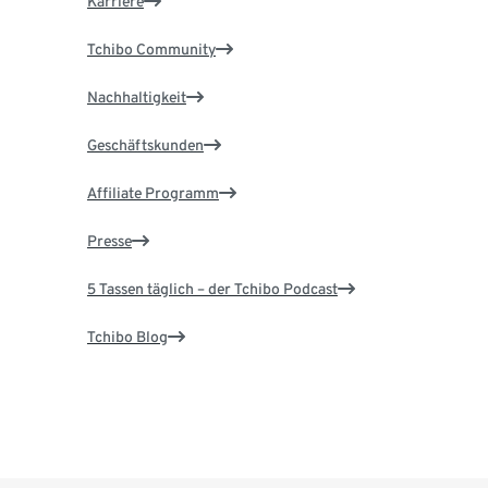
Karriere
Tchibo Community
Nachhaltigkeit
Geschäftskunden
Affiliate Programm
Presse
5 Tassen täglich – der Tchibo Podcast
Tchibo Blog