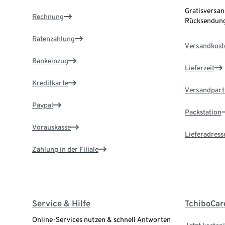
Gratisversan
Rechnung
Rücksendung
Ratenzahlung
Versandkost
Bankeinzug
Lieferzeit
Kreditkarte
Versandpart
Paypal
Packstation
Vorauskasse
Lieferadress
Zahlung in der Filiale
Service & Hilfe
TchiboCar
Online-Services nutzen & schnell Antworten