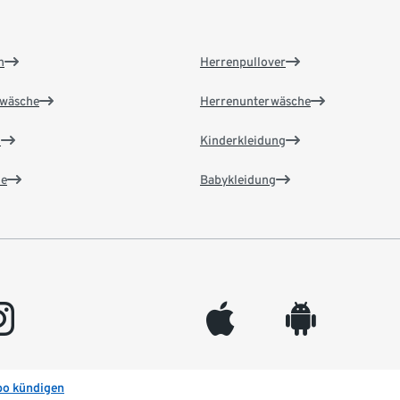
n
Herrenpullover
wäsche
Herrenunterwäsche
n
Kinderkleidung
e
Babykleidung
gram
appleinc
android
bo kündigen