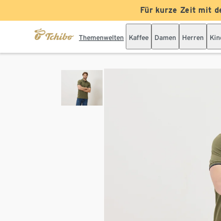
Für kurze Zeit mit d
Themenwelten
Kaffee
Damen
Herren
Kin