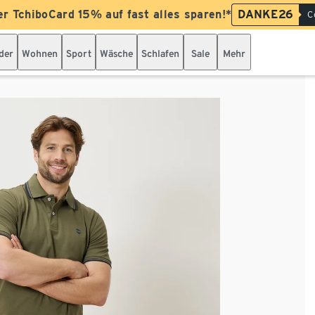
er TchiboCard 15% auf fast alles sparen!*
DANKE26
C
der
Wohnen
Sport
Wäsche
Schlafen
Sale
Mehr