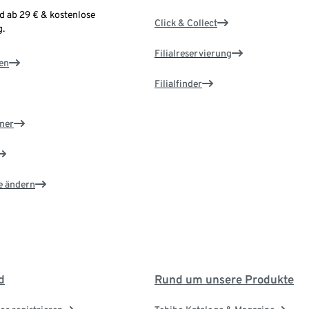
d ab 29 € & kostenlose
Click & Collect
.
Filialreservierung
en
Filialfinder
ner
e ändern
d
Rund um unsere Produkte