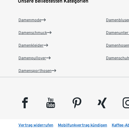
Unsere beliebtesten Kategorien
Damenmode
Damenbluse
Damenschmuck
Damenunter
Damenkleider
Damenhose
Damenpullover
Damenschuh
Damensporthosen
facebook
youtube
pinterest
xing
insta
Vertrag widerrufen
Mobilfunkvertrag kündigen
Kaffee-A