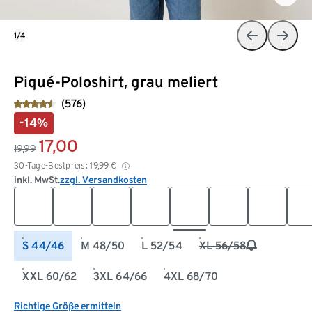
1/4
Piqué-Poloshirt, grau meliert
(576)
-14%
17,00
19,99
30-Tage-Bestpreis:
19,99
€
inkl. MwSt.
zzgl. Versandkosten
S 44/46
M 48/50
L 52/54
XL 56/58
XXL 60/62
3XL 64/66
4XL 68/70
Richtige Größe ermitteln