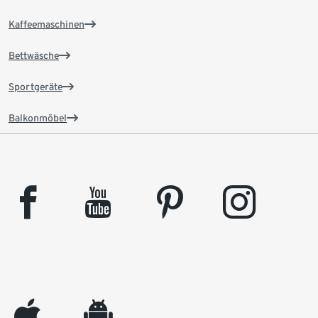
Kaffeemaschinen
Bettwäsche
Sportgeräte
Balkonmöbel
facebook
youtube
pinterest
instagram
appleinc
android