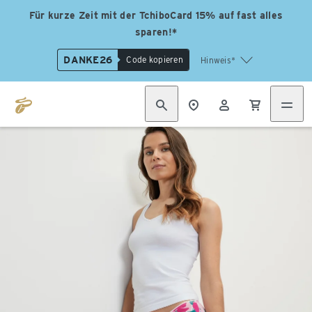
Für kurze Zeit mit der TchiboCard 15% auf fast alles
sparen!*
DANKE26
Code kopieren
Hinweis*