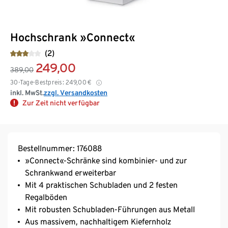
Hochschrank »Connect«
(2)
249,00
389,00
30-Tage-Bestpreis:
249,00
€
inkl. MwSt.
zzgl. Versandkosten
Zur Zeit nicht verfügbar
Bestellnummer: 176088
»Connect«-Schränke sind kombinier- und zur
Schrankwand erweiterbar
Mit 4 praktischen Schubladen und 2 festen
Regalböden
Mit robusten Schubladen-Führungen aus Metall
Aus massivem, nachhaltigem Kiefernholz