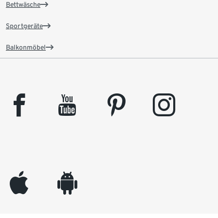
Bettwäsche
Sportgeräte
Balkonmöbel
facebook
youtube
pinterest
instagram
appleinc
android