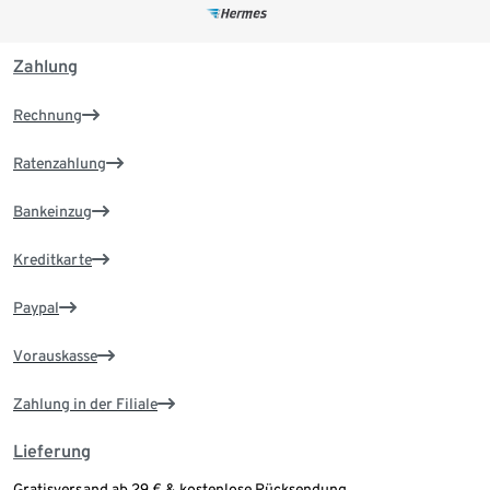
Zahlung
Rechnung
Ratenzahlung
Bankeinzug
Kreditkarte
Paypal
Vorauskasse
Zahlung in der Filiale
Lieferung
Gratisversand ab 29 € & kostenlose Rücksendung.