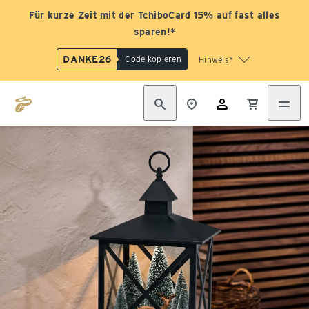
Für kurze Zeit mit der TchiboCard 15% auf fast alles
sparen!*
DANKE26
Code kopieren
Hinweis*