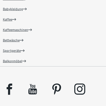
Babykleidung
Kaffee
Kaffeemaschinen
Bettwäsche
Sportgeräte
Balkonmöbel
facebook
youtube
pinterest
instagram