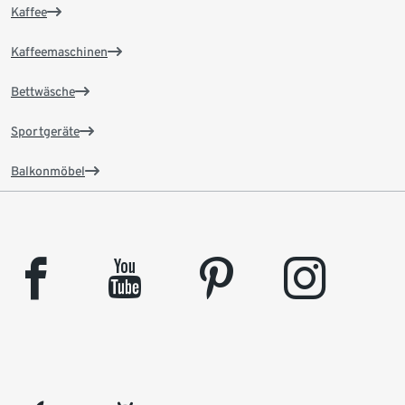
Kaffee
Kaffeemaschinen
Bettwäsche
Sportgeräte
Balkonmöbel
facebook
youtube
pinterest
instagram